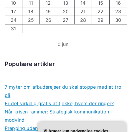
10
11
12
13
14
15
16
17
18
19
20
21
22
23
24
25
26
27
28
29
30
31
« jun
Populære artikler
7 myter om afbudsrejser du skal stoppe med at tro
på
Er det virkelig gratis at tjekke, hvem der ringer?
Når krisen rammer: Strategisk kommunikation i
modvind
Prepping uden panik: Spar penge og vær forberedt
Vi bruger kun nødvendige cookies