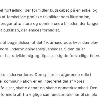
el fortælling, der formidler budskabet på en enkel og
 forskellige grafiske teknikker som illustration,
e bruger ofte store og dominerende billeder, der fanger
et budskab, der ønskes formidlet.
ge til begyndelsen af det 19. århundrede, hvor den blev
g andre underholdningsbegivenheder. Siden da er
r har udviklet sig og tilpasset sig de forskellige tiders
ke undervurderes. Den spiller en afgørende rolle i
l kommunikation er en integreret del af vores
ke følelser, skabe debat og skabe opmærksomhed. Den
 formidle alt fra vigtige samfundsproblemer til simple