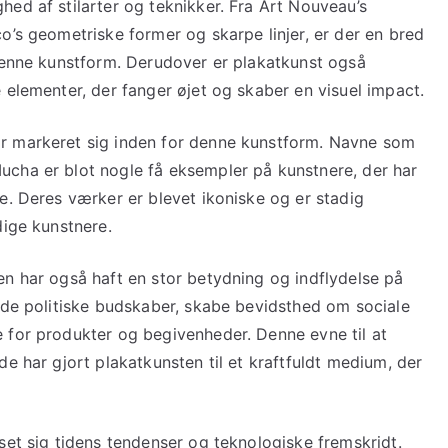
ed af stilarter og teknikker. Fra Art Nouveau’s
o’s geometriske former og skarpe linjer, er der en bred
 denne kunstform. Derudover er plakatkunst også
 elementer, der fanger øjet og skaber en visuel impact.
r markeret sig inden for denne kunstform. Navne som
ucha er blot nogle få eksempler på kunstnere, der har
e. Deres værker er blevet ikoniske og er stadig
dige kunstnere.
en har også haft en stor betydning og indflydelse på
rede politiske budskaber, skabe bevidsthed om sociale
 for produkter og begivenheder. Denne evne til at
e har gjort plakatkunsten til et kraftfuldt medium, der
set sig tidens tendenser og teknologiske fremskridt.