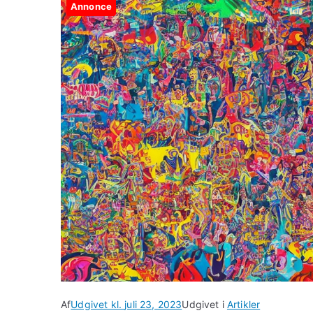
Annonce
Af
Udgivet kl.
juli 23, 2023
Udgivet i
Artikler