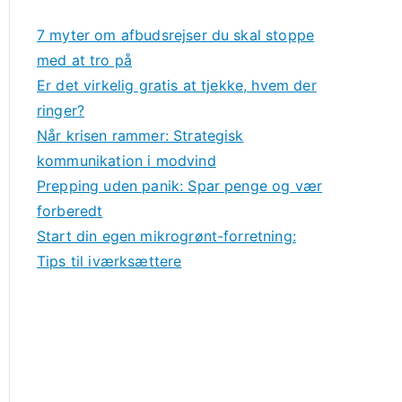
7 myter om afbudsrejser du skal stoppe
med at tro på
Er det virkelig gratis at tjekke, hvem der
ringer?
Når krisen rammer: Strategisk
kommunikation i modvind
Prepping uden panik: Spar penge og vær
forberedt
Start din egen mikrogrønt-forretning:
Tips til iværksættere