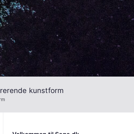
pirerende kunstform
orm