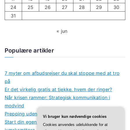
24
25
26
27
28
29
30
31
« jun
Populære artikler
7 myter om afbudsrejser du skal stoppe med at tro
på
Er det virkelig gratis at tjekke, hvem der ringer?
Når krisen rammer: Strategisk kommunikation i
modvind
Prepping uden panik: Spar penge og vær forberedt
Vi bruger kun nødvendige cookies
Start din egen mikrogrønt-forretning: Tips til
Cookies anvendes udelukkende for at
iværksættere