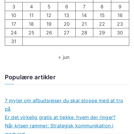
3
4
5
6
7
8
9
10
11
12
13
14
15
16
17
18
19
20
21
22
23
24
25
26
27
28
29
30
31
« jun
Populære artikler
7 myter om afbudsrejser du skal stoppe med at tro
på
Er det virkelig gratis at tjekke, hvem der ringer?
Når krisen rammer: Strategisk kommunikation i
modvind