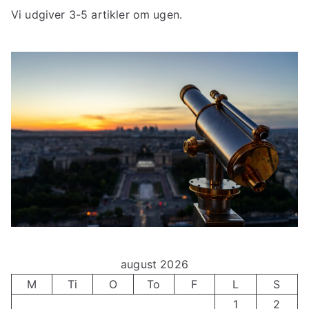
Vi udgiver 3-5 artikler om ugen.
august 2026
M
Ti
O
To
F
L
S
1
2