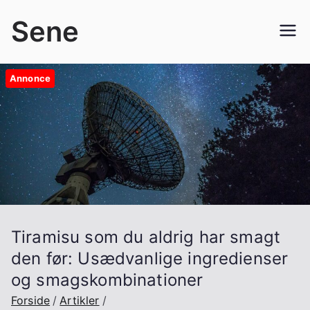
Videre
Sene
til
indhold
Annonce
Tiramisu som du aldrig har smagt
den før: Usædvanlige ingredienser
og smagskombinationer
Forside
Artikler